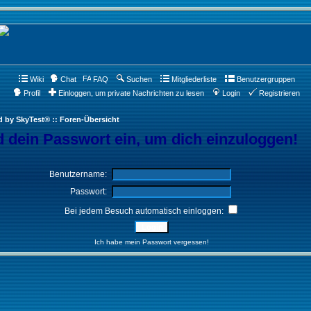
Wiki
Chat
FAQ
Suchen
Mitgliederliste
Benutzergruppen
Profil
Einloggen, um private Nachrichten zu lesen
Login
Registrieren
d by SkyTest® :: Foren-Übersicht
 dein Passwort ein, um dich einzuloggen!
Benutzername:
Passwort:
Bei jedem Besuch automatisch einloggen:
Ich habe mein Passwort vergessen!