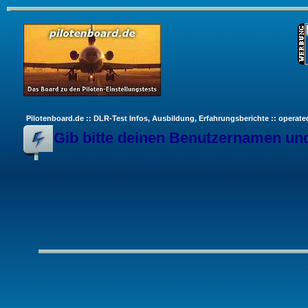
Pilotenboard.de :: DLR-Test Infos, Ausbildung, Erfahrungsberichte :: operate
Gib bitte deinen Benutzernamen und