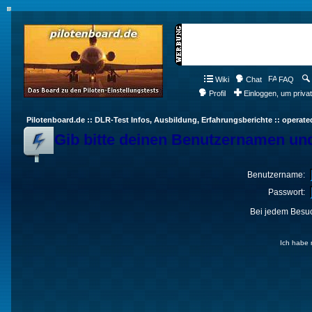
Wiki
Chat
FAQ
Profil
Einloggen, um priva
Pilotenboard.de :: DLR-Test Infos, Ausbildung, Erfahrungsberichte :: operate
Gib bitte deinen Benutzernamen und
Benutzername:
Passwort:
Bei jedem Besuc
Ich habe 