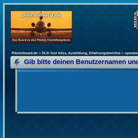
Pilotenboard.de :: DLR-Test Infos, Ausbildung, Erfahrungsberichte :: operate
Gib bitte deinen Benutzernamen und