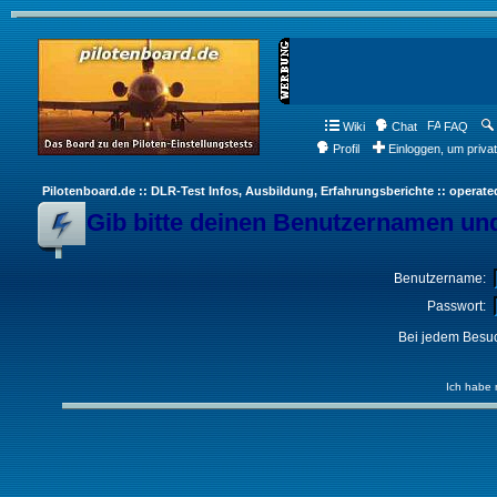
Wiki
Chat
FAQ
Profil
Einloggen, um priva
Pilotenboard.de :: DLR-Test Infos, Ausbildung, Erfahrungsberichte :: operate
Gib bitte deinen Benutzernamen und
Benutzername:
Passwort:
Bei jedem Besuc
Ich habe 