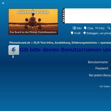
Wiki
Chat
FAQ
Profil
Einloggen, um priva
Pilotenboard.de :: DLR-Test Infos, Ausbildung, Erfahrungsberichte :: operate
Gib bitte deinen Benutzernamen und
Benutzername:
Passwort:
Bei jedem Besuc
Ich habe 