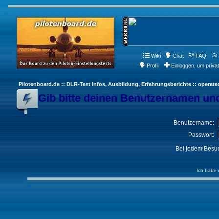
Wiki
Chat
FAQ
Profil
Einloggen, um priva
Pilotenboard.de :: DLR-Test Infos, Ausbildung, Erfahrungsberichte :: operate
Gib bitte deinen Benutzernamen und
Benutzername:
Passwort:
Bei jedem Besuc
Ich habe 