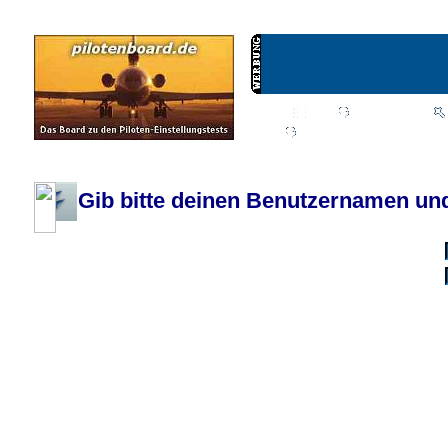
Wiki
Chat
FAQ
Profil
Einloggen, um priva
Pilotenboard.de :: DLR-Test Infos, Ausbildung, Erfahrungsberichte :: operate
Gib bitte deinen Benutzernamen und
Benutzername:
Passwort:
Bei jedem Besuc
Ich habe 