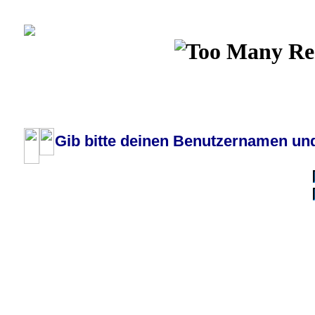
Wiki
Chat
FAQ
Profil
Einloggen, um priva
Pilotenboard.de :: DLR-Test Infos, Ausbildung, Erfahrungsberichte :: operate
Gib bitte deinen Benutzernamen und
Benutzername:
Passwort:
Bei jedem Besuc
Ich habe 