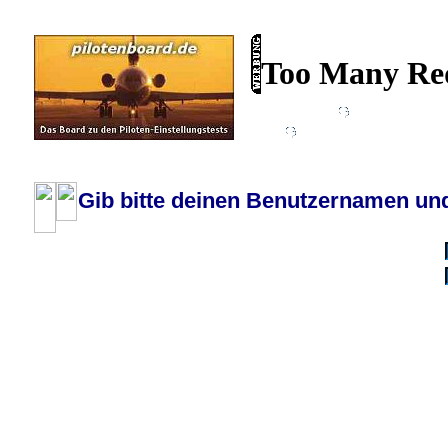
Wiki
Chat
FAQ
Profil
Einloggen, um priva
Pilotenboard.de :: DLR-Test Infos, Ausbildung, Erfahrungsberichte :: operate
Gib bitte deinen Benutzernamen und
Benutzername:
Passwort:
Bei jedem Besuc
Ich habe 