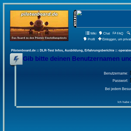
Wiki
Chat
FAQ
Profil
Einloggen, um priva
Pilotenboard.de :: DLR-Test Infos, Ausbildung, Erfahrungsberichte :: operate
Gib bitte deinen Benutzernamen und
Benutzername:
Passwort:
Bei jedem Besuc
Ich habe 