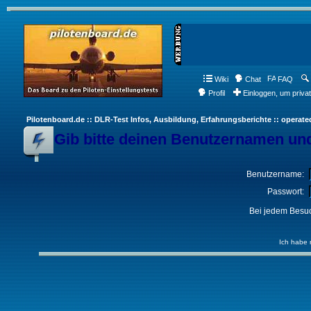
Wiki
Chat
FAQ
Profil
Einloggen, um priva
Pilotenboard.de :: DLR-Test Infos, Ausbildung, Erfahrungsberichte :: operate
Gib bitte deinen Benutzernamen und
Benutzername:
Passwort:
Bei jedem Besuc
Ich habe 