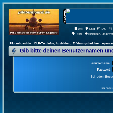
Wiki
Chat
FAQ
Profil
Einloggen, um priva
Pilotenboard.de :: DLR-Test Infos, Ausbildung, Erfahrungsberichte :: operate
Gib bitte deinen Benutzernamen und
Benutzername:
Passwort:
Bei jedem Besuc
Ich habe 