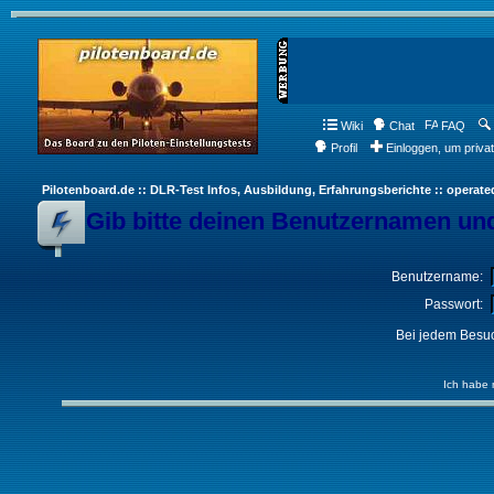
Wiki
Chat
FAQ
Profil
Einloggen, um priva
Pilotenboard.de :: DLR-Test Infos, Ausbildung, Erfahrungsberichte :: operate
Gib bitte deinen Benutzernamen und
Benutzername:
Passwort:
Bei jedem Besuc
Ich habe 