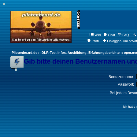
Wiki
Chat
FAQ
Profil
Einloggen, um priva
Pilotenboard.de :: DLR-Test Infos, Ausbildung, Erfahrungsberichte :: operate
Gib bitte deinen Benutzernamen und
Benutzername:
Passwort:
Bei jedem Besuc
Ich habe 