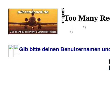
Wiki
Chat
FAQ
Profil
Einloggen, um priva
Pilotenboard.de :: DLR-Test Infos, Ausbildung, Erfahrungsberichte :: operate
Gib bitte deinen Benutzernamen und
Benutzername:
Passwort:
Bei jedem Besuc
Ich habe 