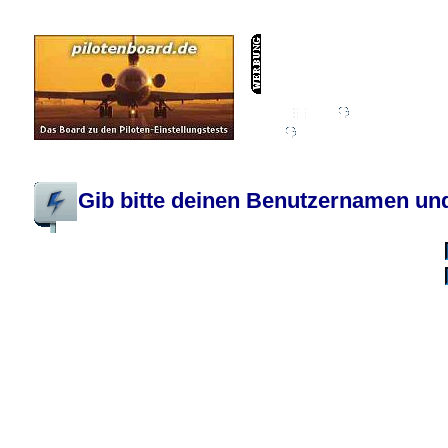
Wiki
Chat
FAQ
Profil
Einloggen, um priva
Pilotenboard.de :: DLR-Test Infos, Ausbildung, Erfahrungsberichte :: operate
Gib bitte deinen Benutzernamen und
Benutzername:
Passwort:
Bei jedem Besuc
Ich habe 