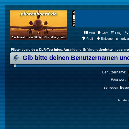
Wiki
Chat
FAQ
Profil
Einloggen, um priva
Pilotenboard.de :: DLR-Test Infos, Ausbildung, Erfahrungsberichte :: operate
Gib bitte deinen Benutzernamen und
Benutzername:
Passwort:
Bei jedem Besuc
Ich habe 