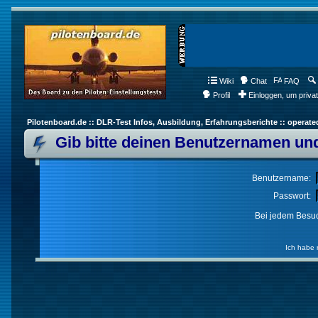
Wiki
Chat
FAQ
Profil
Einloggen, um priva
Pilotenboard.de :: DLR-Test Infos, Ausbildung, Erfahrungsberichte :: operate
Gib bitte deinen Benutzernamen und
Benutzername:
Passwort:
Bei jedem Besuc
Ich habe 