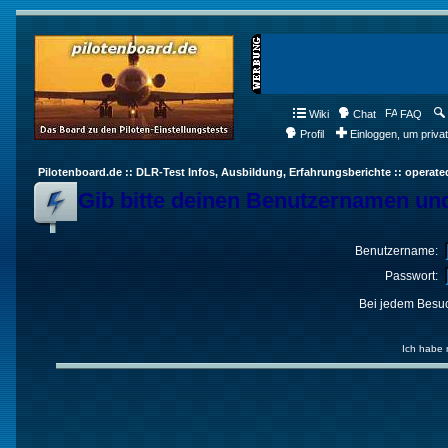
Wiki
Chat
FAQ
Profil
Einloggen, um priva
Pilotenboard.de :: DLR-Test Infos, Ausbildung, Erfahrungsberichte :: operate
Gib bitte deinen Benutzernamen und
Benutzername:
Passwort:
Bei jedem Besuc
Ich habe 