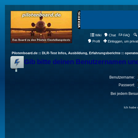
Wiki
Chat
FAQ
Profil
Einloggen, um priva
Pilotenboard.de :: DLR-Test Infos, Ausbildung, Erfahrungsberichte :: operate
Gib bitte deinen Benutzernamen und
Benutzername:
Passwort:
Bei jedem Besuc
Ich habe 