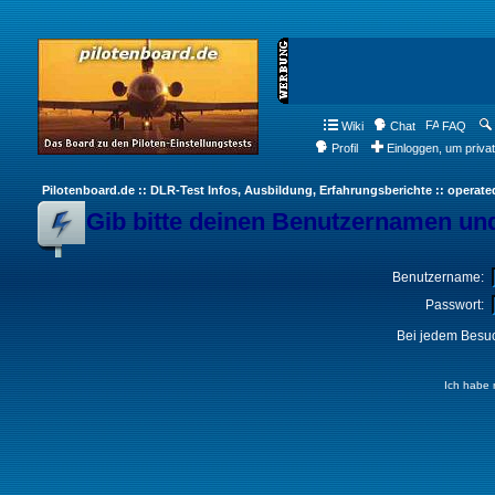
Wiki
Chat
FAQ
Profil
Einloggen, um priva
Pilotenboard.de :: DLR-Test Infos, Ausbildung, Erfahrungsberichte :: operate
Gib bitte deinen Benutzernamen und
Benutzername:
Passwort:
Bei jedem Besuc
Ich habe 