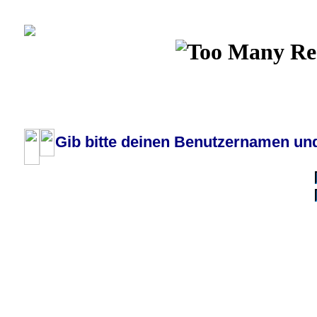
Wiki
Chat
FAQ
Profil
Einloggen, um priva
Pilotenboard.de :: DLR-Test Infos, Ausbildung, Erfahrungsberichte :: operate
Gib bitte deinen Benutzernamen und
Benutzername:
Passwort:
Bei jedem Besuc
Ich habe 