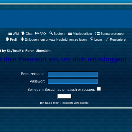
Wiki
Chat
FAQ
Suchen
Mitgliederliste
Benutzergruppen
Profil
Einloggen, um private Nachrichten zu lesen
Login
Registrieren
d by SkyTest® :: Foren-Übersicht
 dein Passwort ein, um dich einzuloggen!
Benutzername:
Passwort:
Bei jedem Besuch automatisch einloggen:
Ich habe mein Passwort vergessen!