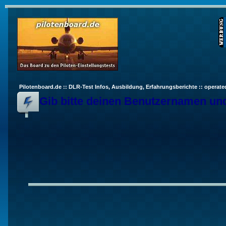
Pilotenboard.de :: DLR-Test Infos, Ausbildung, Erfahrungsberichte :: operate
Gib bitte deinen Benutzernamen und