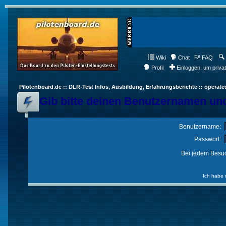
Wiki
Chat
FAQ
Profil
Einloggen, um priva
Pilotenboard.de :: DLR-Test Infos, Ausbildung, Erfahrungsberichte :: operate
Gib bitte deinen Benutzernamen und
Benutzername:
Passwort:
Bei jedem Besuc
Ich habe 