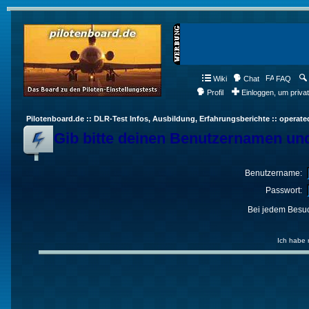
Wiki
Chat
FAQ
Profil
Einloggen, um priva
Pilotenboard.de :: DLR-Test Infos, Ausbildung, Erfahrungsberichte :: operate
Gib bitte deinen Benutzernamen und
Benutzername:
Passwort:
Bei jedem Besuc
Ich habe 