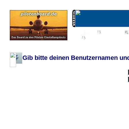
Wiki
Chat
FAQ
Profil
Einloggen, um priva
Pilotenboard.de :: DLR-Test Infos, Ausbildung, Erfahrungsberichte :: operate
Gib bitte deinen Benutzernamen und
Benutzername:
Passwort:
Bei jedem Besuc
Ich habe 