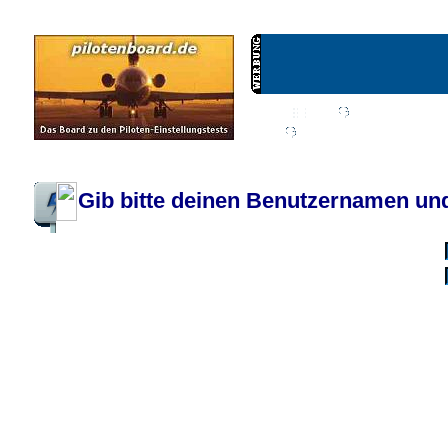
Wiki
Chat
FAQ
Profil
Einloggen, um priva
Pilotenboard.de :: DLR-Test Infos, Ausbildung, Erfahrungsberichte :: operate
Gib bitte deinen Benutzernamen und
Benutzername:
Passwort:
Bei jedem Besuc
Ich habe 