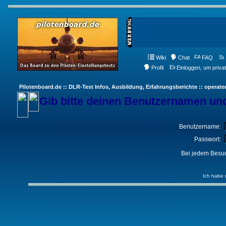
Wiki
Chat
FAQ
Profil
Einloggen, um priva
Pilotenboard.de :: DLR-Test Infos, Ausbildung, Erfahrungsberichte :: operate
Gib bitte deinen Benutzernamen und
Benutzername:
Passwort:
Bei jedem Besuc
Ich habe 