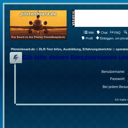
Wiki
Chat
FAQ
Profil
Einloggen, um priva
Pilotenboard.de :: DLR-Test Infos, Ausbildung, Erfahrungsberichte :: operate
Gib bitte deinen Benutzernamen und
Benutzername:
Passwort:
Bei jedem Besuc
Ich habe 