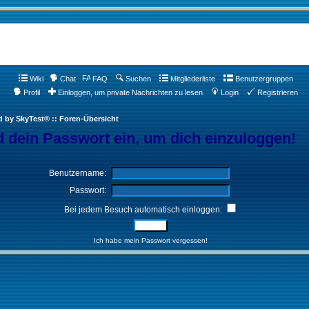
Wiki
Chat
FAQ
Suchen
Mitgliederliste
Benutzergruppen
Profil
Einloggen, um private Nachrichten zu lesen
Login
Registrieren
d by SkyTest® :: Foren-Übersicht
 dein Passwort ein, um dich einzuloggen!
Benutzername:
Passwort:
Bei jedem Besuch automatisch einloggen:
Ich habe mein Passwort vergessen!