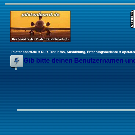
Pilotenboard.de :: DLR-Test Infos, Ausbildung, Erfahrungsberichte :: operate
Gib bitte deinen Benutzernamen und