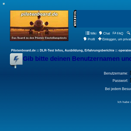
Wiki
Chat
FAQ
Profil
Einloggen, um priva
Pilotenboard.de :: DLR-Test Infos, Ausbildung, Erfahrungsberichte :: operate
Gib bitte deinen Benutzernamen und
Benutzername:
Passwort:
Bei jedem Besuc
Ich habe 