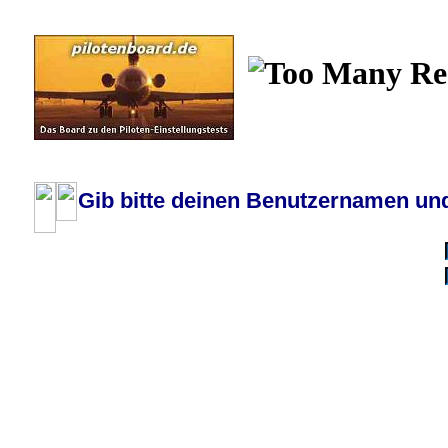
Wiki
Chat
FAQ
Profil
Einloggen, um priva
Pilotenboard.de :: DLR-Test Infos, Ausbildung, Erfahrungsberichte :: operate
Gib bitte deinen Benutzernamen und
Benutzername:
Passwort:
Bei jedem Besuc
Ich habe 