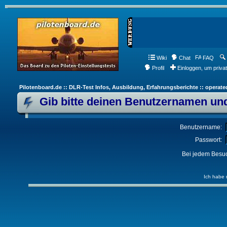
Wiki
Chat
FAQ
Profil
Einloggen, um priva
Pilotenboard.de :: DLR-Test Infos, Ausbildung, Erfahrungsberichte :: operate
Gib bitte deinen Benutzernamen und
Benutzername:
Passwort:
Bei jedem Besuc
Ich habe 