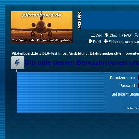
Wiki
Chat
FAQ
Profil
Einloggen, um priva
Pilotenboard.de :: DLR-Test Infos, Ausbildung, Erfahrungsberichte :: operate
Gib bitte deinen Benutzernamen und
Benutzername:
Passwort:
Bei jedem Besuc
Ich habe 