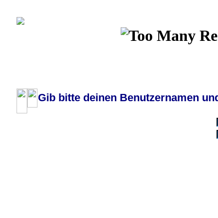
Wiki
Chat
FAQ
Profil
Einloggen, um priva
Pilotenboard.de :: DLR-Test Infos, Ausbildung, Erfahrungsberichte :: operate
Gib bitte deinen Benutzernamen und
Benutzername:
Passwort:
Bei jedem Besuc
Ich habe 