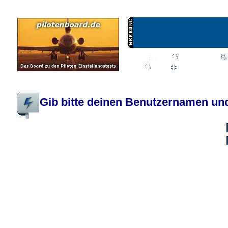
Wiki
Chat
FAQ
Profil
Einloggen, um priva
Pilotenboard.de :: DLR-Test Infos, Ausbildung, Erfahrungsberichte :: operate
Gib bitte deinen Benutzernamen und
Benutzername:
Passwort:
Bei jedem Besuc
Ich habe 