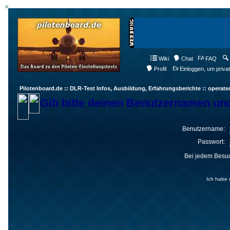
Wiki
Chat
FAQ
Profil
Einloggen, um priva
Pilotenboard.de :: DLR-Test Infos, Ausbildung, Erfahrungsberichte :: operate
Gib bitte deinen Benutzernamen und
Benutzername:
Passwort:
Bei jedem Besuc
Ich habe 