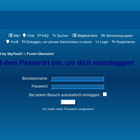
Wiki
Chat
FAQ
Suchen
Mitgliederliste
Benutzergruppen
Profil
Einloggen, um private Nachrichten zu lesen
Login
Registrieren
d by SkyTest® :: Foren-Übersicht
 dein Passwort ein, um dich einzuloggen!
Benutzername:
Passwort:
Bei jedem Besuch automatisch einloggen:
Ich habe mein Passwort vergessen!