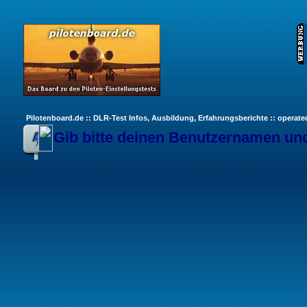
Pilotenboard.de :: DLR-Test Infos, Ausbildung, Erfahrungsberichte :: operate
Gib bitte deinen Benutzernamen und