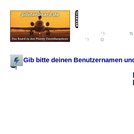
Wiki
Chat
FAQ
Profil
Einloggen, um priva
Pilotenboard.de :: DLR-Test Infos, Ausbildung, Erfahrungsberichte :: operate
Gib bitte deinen Benutzernamen und
Benutzername:
Passwort:
Bei jedem Besuc
Ich habe 