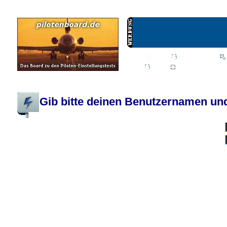
Wiki
Chat
FAQ
Profil
Einloggen, um priva
Pilotenboard.de :: DLR-Test Infos, Ausbildung, Erfahrungsberichte :: operate
Gib bitte deinen Benutzernamen und
Benutzername:
Passwort:
Bei jedem Besuc
Ich habe 