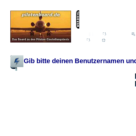
Wiki
Chat
FAQ
Profil
Einloggen, um priva
Pilotenboard.de :: DLR-Test Infos, Ausbildung, Erfahrungsberichte :: operate
Gib bitte deinen Benutzernamen und
Benutzername:
Passwort:
Bei jedem Besuc
Ich habe 