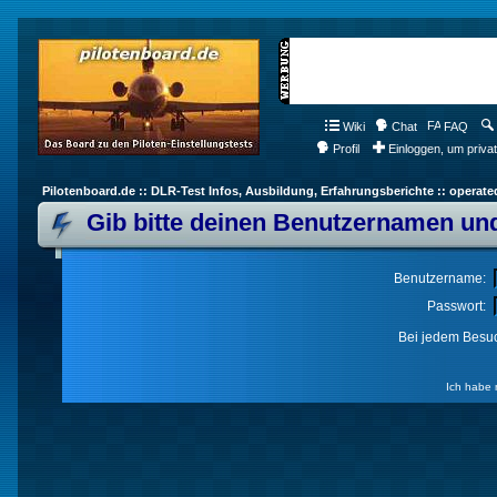
Wiki
Chat
FAQ
Profil
Einloggen, um priva
Pilotenboard.de :: DLR-Test Infos, Ausbildung, Erfahrungsberichte :: operate
Gib bitte deinen Benutzernamen und
Benutzername:
Passwort:
Bei jedem Besuc
Ich habe 