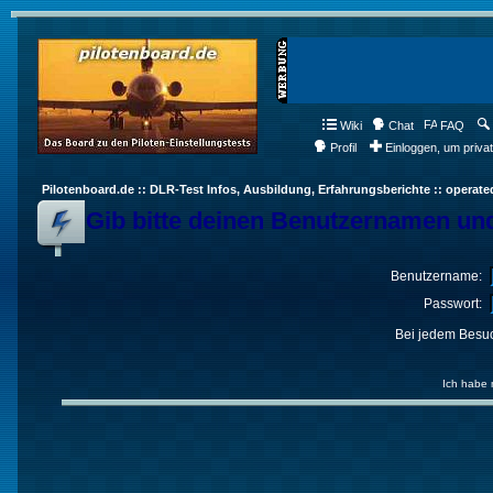
Wiki
Chat
FAQ
Profil
Einloggen, um priva
Pilotenboard.de :: DLR-Test Infos, Ausbildung, Erfahrungsberichte :: operate
Gib bitte deinen Benutzernamen und
Benutzername:
Passwort:
Bei jedem Besuc
Ich habe 