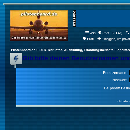
Wiki
Chat
FAQ
Profil
Einloggen, um priva
Pilotenboard.de :: DLR-Test Infos, Ausbildung, Erfahrungsberichte :: operate
Gib bitte deinen Benutzernamen und
Benutzername:
Passwort:
Bei jedem Besuc
Ich habe 