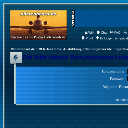
Wiki
Chat
FAQ
Profil
Einloggen, um priva
Pilotenboard.de :: DLR-Test Infos, Ausbildung, Erfahrungsberichte :: operate
Gib bitte deinen Benutzernamen und
Benutzername:
Passwort:
Bei jedem Besuc
Ich habe 