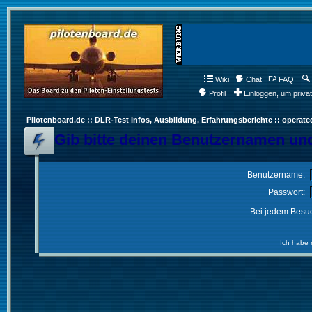
Wiki
Chat
FAQ
Profil
Einloggen, um priva
Pilotenboard.de :: DLR-Test Infos, Ausbildung, Erfahrungsberichte :: operate
Gib bitte deinen Benutzernamen und
Benutzername:
Passwort:
Bei jedem Besuc
Ich habe 