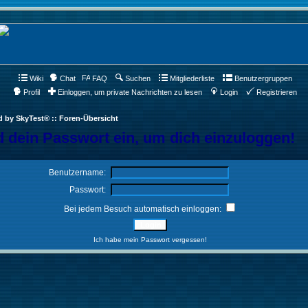
Wiki
Chat
FAQ
Suchen
Mitgliederliste
Benutzergruppen
Profil
Einloggen, um private Nachrichten zu lesen
Login
Registrieren
d by SkyTest® :: Foren-Übersicht
 dein Passwort ein, um dich einzuloggen!
Benutzername:
Passwort:
Bei jedem Besuch automatisch einloggen:
Ich habe mein Passwort vergessen!