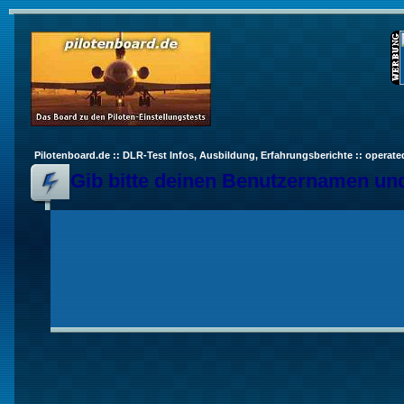
Pilotenboard.de :: DLR-Test Infos, Ausbildung, Erfahrungsberichte :: operate
Gib bitte deinen Benutzernamen und