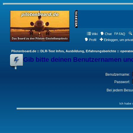
Wiki
Chat
FAQ
Profil
Einloggen, um priva
Pilotenboard.de :: DLR-Test Infos, Ausbildung, Erfahrungsberichte :: operate
Gib bitte deinen Benutzernamen und
Benutzername:
Passwort:
Bei jedem Besuc
Ich habe 