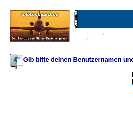
Wiki
Chat
FAQ
Profil
Einloggen, um priva
Pilotenboard.de :: DLR-Test Infos, Ausbildung, Erfahrungsberichte :: operate
Gib bitte deinen Benutzernamen und
Benutzername:
Passwort:
Bei jedem Besuc
Ich habe 