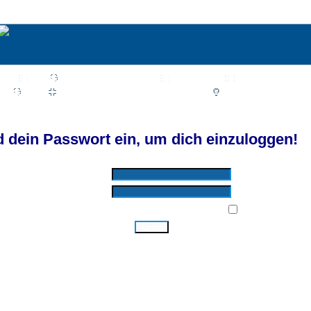
Wiki
Chat
FAQ
Suchen
Mitgliederliste
Benutzergruppen
Profil
Einloggen, um private Nachrichten zu lesen
Login
Registrieren
d by SkyTest® :: Foren-Übersicht
 dein Passwort ein, um dich einzuloggen!
Benutzername:
Passwort:
Bei jedem Besuch automatisch einloggen:
Ich habe mein Passwort vergessen!