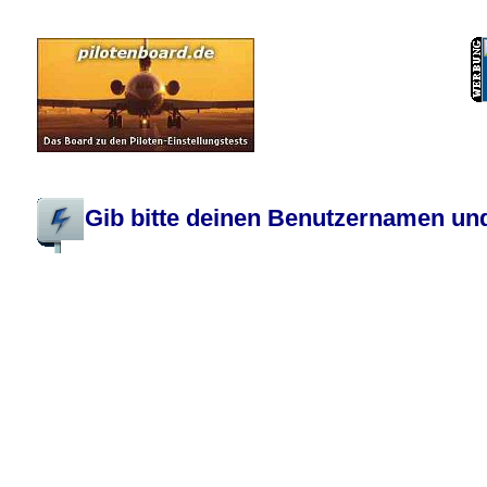
Pilotenboard.de :: DLR-Test Infos, Ausbildung, Erfahrungsberichte :: operate
Gib bitte deinen Benutzernamen und