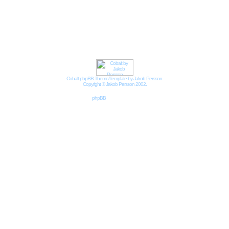
Impressum
Datenschutzbestimmungen nach DSGVO
Cobalt phpBB Theme/Template by Jakob Persson.
Copyright © Jakob Persson 2002.
Powered by
phpBB
© 2001, 2002 phpBB Group